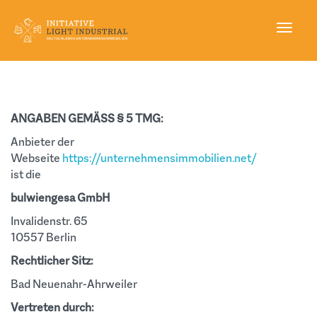
Naviga
aktivi
IMPRESSUM
Direkt
zum
ANGABEN GEMÄSS § 5 TMG:
Inhalt
Anbieter der
Webseite
https://unternehmensimmobilien.net/
ist die
bulwiengesa GmbH
Invalidenstr. 65
10557 Berlin
Rechtlicher Sitz:
Bad Neuenahr-Ahrweiler
Vertreten durch: