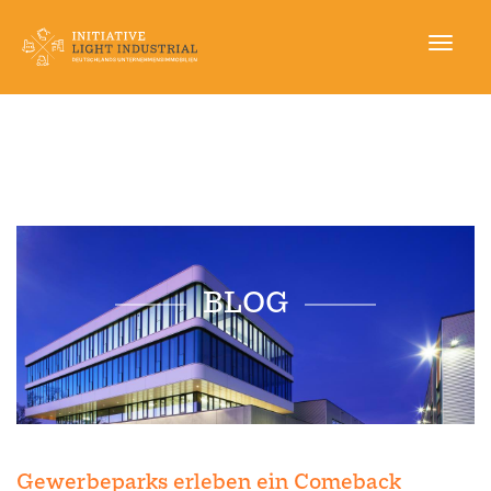
Naviga
aktivi
Direkt
zum
Inhalt
BLOG
Gewerbeparks erleben ein Comeback