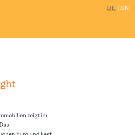
DE
EN
ight
Immobilien zeigt im
 Das
ionen Euro und liegt