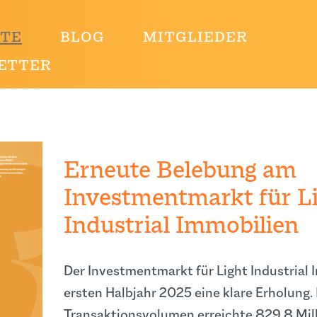
HTE
BLOG
MITGLIEDER
ETTER
Erneute Belebung am
Investmentmarkt für L
Industrial Immobilien
Der Investmentmarkt für Light Industrial 
ersten Halbjahr 2025 eine klare Erholung.
Transaktionsvolumen erreichte 829,8 Mill