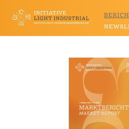
BERIC
Main
NEWSL
navigation
Direkt
zum
Inhalt